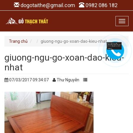
dogotaithe@gmail.com
0982 086 182
Toggl
navig
Trang chủ
giuong-ngu-go-xoan-dao-kieu-nhat
giuong-ngu-go-xoan-dao-kieu-
nhat
07/03/2017 09:34:07
Thư Nguyễn