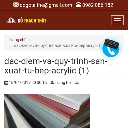
dogotaithe@gmail.com
0982 086 182
Toggl
navig
Trang chủ
dac-diem-va-quy-trinh-san-xuat-tu-bep-acrylic (1)
dac-diem-va-quy-trinh-san-
xuat-tu-bep-acrylic (1)
15/04/2017 20:30:15
Trang Po