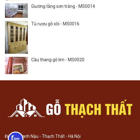
Giường tầng sơn trắng - MS0014
Tủ rượu gỗ sồi - MS0016
Cầu thang gỗ lim - MS0020
Địa chỉ: Canh Nậu - Thạch Thất - Hà Nội