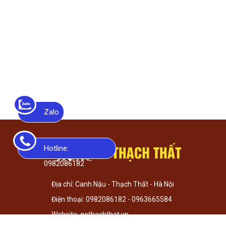
Zalo
Hotline
:
0982086182
Địa chỉ: Canh Nậu - Thạch Thất - Hà Nội
Điện thoại: 0982086182 - 0963665584
Website: gothachthat.vn