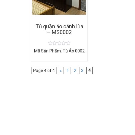
Tủ quần áo cánh lùa
– MS0002
Mã Sản Phẩm: Tủ Áo 0002
Page 4 of 4
«
1
2
3
4