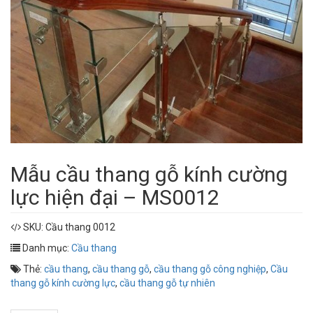
Mẫu cầu thang gỗ kính cường
lực hiện đại – MS0012
SKU:
Cầu thang 0012
Danh mục:
Cầu thang
Thẻ:
cầu thang
,
cầu thang gỗ
,
cầu thang gỗ công nghiệp
,
Cầu
thang gỗ kính cường lực
,
cầu thang gỗ tự nhiên