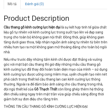
Mô tả
Đánh giá (0)
Product Description
Cầu thang gỗ kính cường lực hiện đại
là sự kết hợp tinh tế giữa chất
liệu gỗ tự nhiên với kính cường lực trong suốt tạo lên vẻ đẹp sang
trọng cho toàn bộ không gian nội thất. Đồng thời, giúp không gian
tầng dưới giao thoa, tiếp nhận nguồn ánh sáng tự nhiên từ bên trên
nhiều hơn tạo ra một không gian mở thoáng đảng cho toàn bộ ngôi
nhà.
Nếu như trước đây những tấm kính chỉ được đặt thẳng và vuông
góc với mặt bật cầu thang thì giờ đây những mẫu cầu thang gỗ
kính cường lực đã thay đổi hoàn toàn diện mạo của mình – sử dụng
kính cường lực được uống cong mềm mại, uyển chuyển tạo nên nét
phá cách trong thiết kế cầu thang lan can kính cường lực thông
thường. Ngoài ra để đảm bảo ánh sáng cho cầu thang trong nhà,
đội ngũ thiết kế của
Gỗ Thạch Thất
còn lồng ghép thêm hệ thống
đèn chiếu sáng ngay trên mặt trần vừa giúp chiếu sáng đồng thời
giảm bớt sự đơn điệu cho tầng trên.
THÔNG TIN CẦU THANG GỖ KÍNH CƯỜNG LỰC HIỆN ĐẠI: