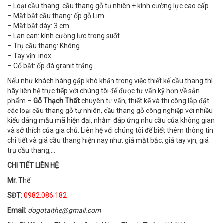
– Loại cầu thang: cầu thang gỗ tự nhiên + kính cường lực cao cấp
– Mặt bật cầu thang: ốp gỗ Lim
– Mặt bật dày: 3 cm
– Lan can: kính cường lực trong suốt
– Trụ cầu thang: Không
– Tay vịn: inox
– Cổ bật: ốp đá granit trắng
Nếu như khách hàng gặp khó khăn trong việc thiết kế cầu thang thì
hãy liên hệ trực tiếp với chúng tôi để được tư vấn kỹ hơn về sản
phẩm –
Gỗ Thạch Thất
chuyên tư vấn, thiết kế và thi công lắp đặt
các loại cầu thang gỗ tự nhiên, cầu thang gỗ công nghiệp với nhiều
kiểu dáng mẫu mã hiện đại, nhằm đáp ứng nhu cầu của không gian
và sở thích của gia chủ. Liên hệ với chúng tôi để biết thêm thông tin
chi tiết và giá cầu thang hiện nay như: giá mặt bậc, giá tay vịn, giá
trụ cầu thang,…
CHI TIẾT LIÊN HỆ
Mr.
Thể
SĐT:
0982.086.182
Email:
dogotaithe@gmail.com