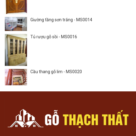
Giường tầng sơn trắng - MS0014
Tủ rượu gỗ sồi - MS0016
Cầu thang gỗ lim - MS0020