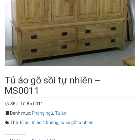
Tủ áo gỗ sồi tự nhiên –
MS0011
SKU:
Tủ Áo 0011
Danh mục:
Phòng ngủ
,
Tủ áo
Thẻ:
tủ áo
,
tủ áo 4 buồng
,
tủ áo gỗ tự nhiên